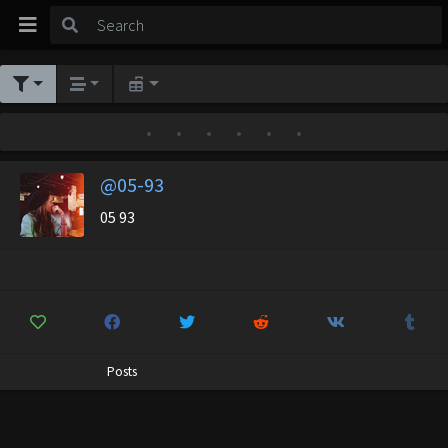
•
•
•
•
•
•
@05-93
05 93
Posts