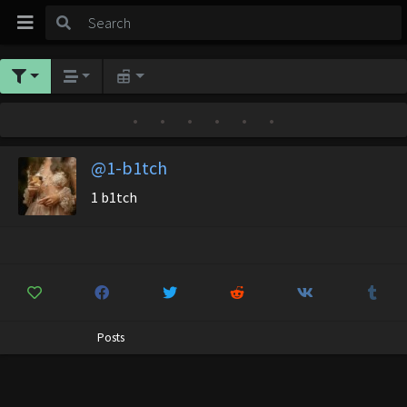
•
•
•
•
•
•
@1-b1tch
1 b1tch
Posts