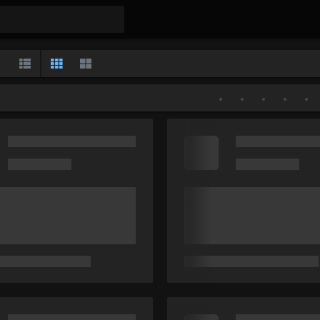
Gallery
List
Classic
Large
•
•
•
•
•