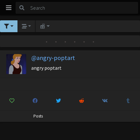
•
•
•
•
•
•
@angry-poptart
angry poptart
Posts