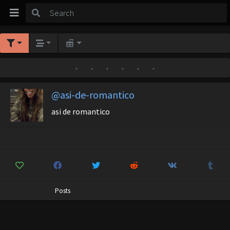
•
•
•
•
•
•
@asi-de-romantico
asi de romantico
Posts