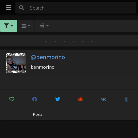
•
•
•
•
•
•
@benmorino
benmorino
Posts