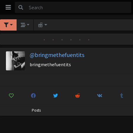
•
•
•
•
•
•
@bringmethefuentits
bringmethefuentits
Posts