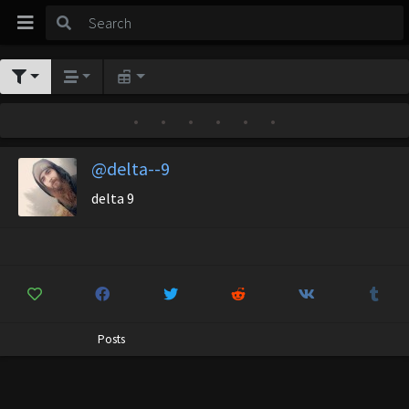
•
•
•
•
•
•
@delta--9
delta 9
Posts