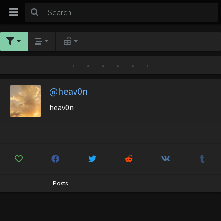
•
•
•
•
•
•
@heav0n
heav0n
Posts