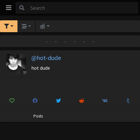
•
•
•
•
•
•
@hot-dude
hot dude
Posts