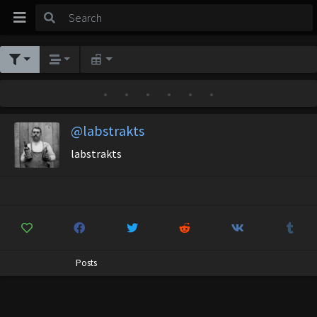
•
•
•
•
•
•
@labstrakts
labstrakts
Posts