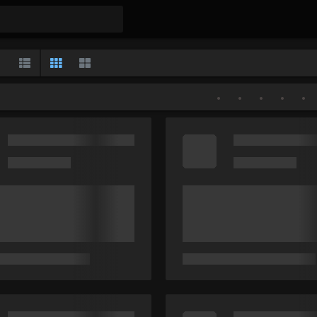
Gallery
List
Classic
Large
•
•
•
•
•