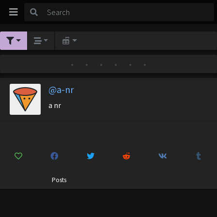
•
•
•
•
•
•
@a-nr
a nr
Posts