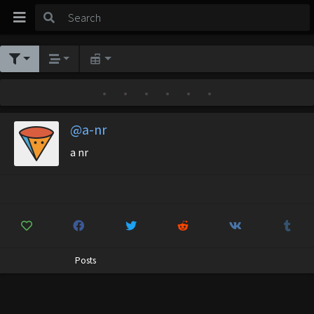
•
•
•
•
•
•
@a-nr
a nr
Posts