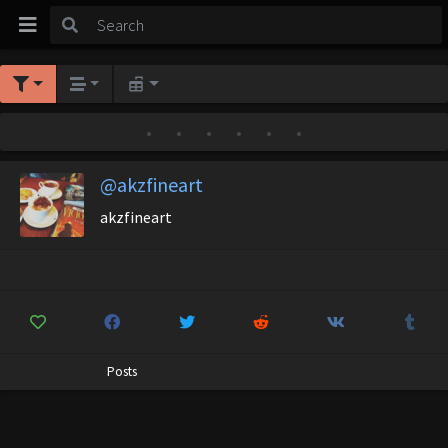
•
•
•
•
•
•
@akzfineart
akzfineart
Posts