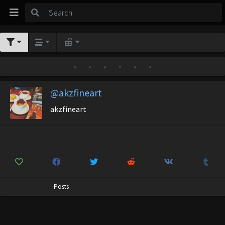
•
•
•
•
•
•
@akzfineart
akzfineart
Posts