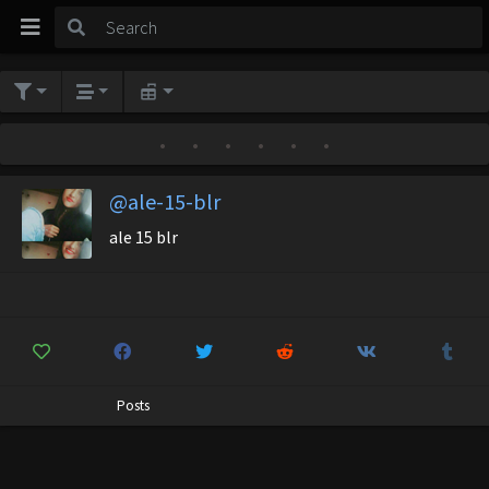
•
•
•
•
•
•
@ale-15-blr
ale 15 blr
Posts