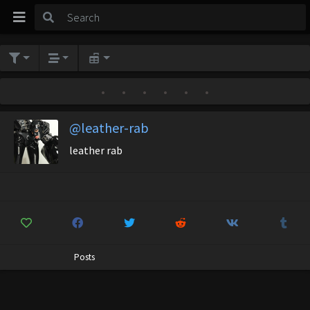
•
•
•
•
•
•
@leather-rab
leather rab
Posts