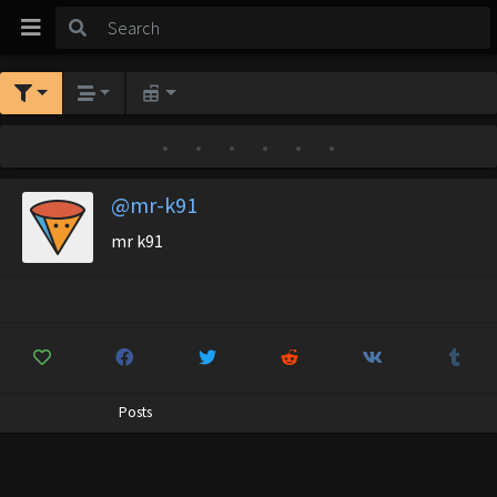
•
•
•
•
•
•
@mr-k91
mr k91
Posts