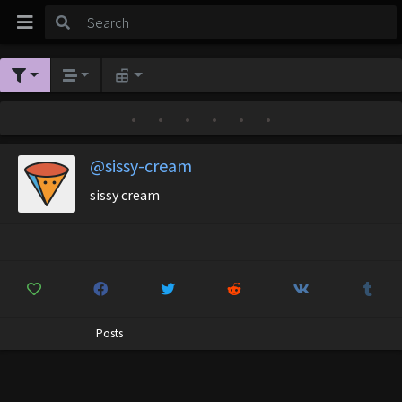
•
•
•
•
•
•
@sissy-cream
sissy cream
Posts