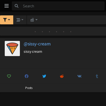
•
•
•
•
•
•
@sissy-cream
sissy cream
Posts