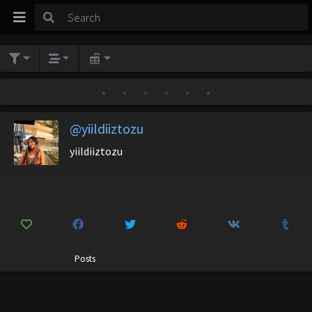
•
•
•
•
•
•
@yiildiiztozu
yiildiiztozu
Posts