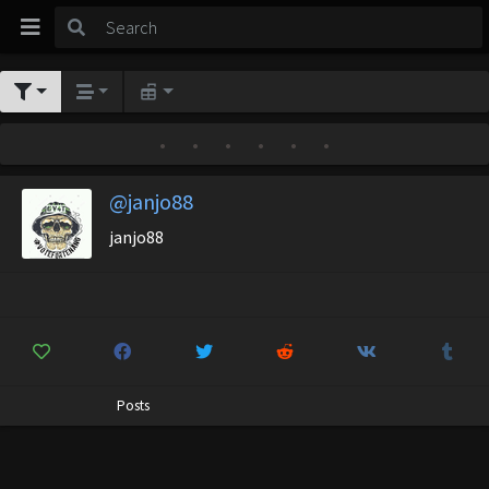
•
•
•
•
•
•
@janjo88
janjo88
Posts